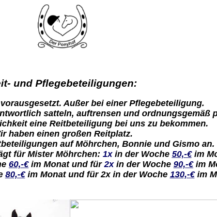
it- und Pflegebeteiligungen
:
vorausgesetzt. Außer bei einer Pflegebeteiligung.
rantwortlich satteln, auftrensen und ordnungsgemäß 
lichkeit eine Reitbeteiligung bei uns zu bekommen.
ir haben einen großen Reitplatz
.
eitbeteiligungen auf Möhrchen, Bonnie und Gismo an.
ägt für Mister Möhrchen:
1x
in der Woche
50,-€
im Mo
he
60,-€
im Monat und für
2x
in der Woche
90,-€
im M
he
80,-€
im Monat und für 2x in der Woche
130,-€
im M