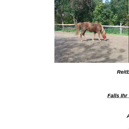
Reit
F
alls Ih